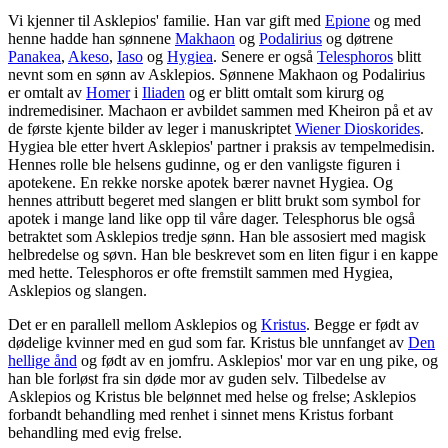
Vi kjenner til Asklepios' familie. Han var gift med
Epione
og med
henne hadde han sønnene
Makhaon
og
Podalirius
og døtrene
Panakea
,
Akeso
,
Iaso
og
Hygiea
. Senere er også
Telesphoros
blitt
nevnt som en sønn av Asklepios. Sønnene Makhaon og Podalirius
er omtalt av
Homer
i
Iliaden
og er blitt omtalt som kirurg og
indremedisiner. Machaon er avbildet sammen med Kheiron på et av
de første kjente bilder av leger i manuskriptet
Wiener Dioskorides
.
Hygiea ble etter hvert Asklepios' partner i praksis av tempelmedisin.
Hennes rolle ble helsens gudinne, og er den vanligste figuren i
apotekene. En rekke norske apotek bærer navnet Hygiea. Og
hennes attributt begeret med slangen er blitt brukt som symbol for
apotek i mange land like opp til våre dager. Telesphorus ble også
betraktet som Asklepios tredje sønn. Han ble assosiert med magisk
helbredelse og søvn. Han ble beskrevet som en liten figur i en kappe
med hette. Telesphoros er ofte fremstilt sammen med Hygiea,
Asklepios og slangen.
Det er en parallell mellom Asklepios og
Kristus
. Begge er født av
dødelige kvinner med en gud som far. Kristus ble unnfanget av
Den
hellige ånd
og født av en jomfru. Asklepios' mor var en ung pike, og
han ble forløst fra sin døde mor av guden selv. Tilbedelse av
Asklepios og Kristus ble belønnet med helse og frelse; Asklepios
forbandt behandling med renhet i sinnet mens Kristus forbant
behandling med evig frelse.