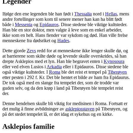
Legender
Ifølge den ene legenden ble han født i
Thessalia
nord i
Hellas
, mens
andre fortellinger som kom til senere mener han kan ha blitt født
både i
Messenia
og
Epidauros
. Disse stedene ble viktige kultsteder.
Han ble en stor doktor, men valgte å leve som en enkel arbeider,
ikke som en helt. Hans fiender var sykdom og død. Han ville frelse
menneskene fra dødsriket og
Hades
.
Dette gjorde
Zevs
redd for at menneskene ikke lenger skulle dø, og
at barrierene som skilte døde og levende skulle overskrides, så han
drepte Asklepios med et lyn. Han ble begravet enten i
Kynosoura
eller ved elven Lusios i
Arkadia
eller i Epidauros. Disse stedene ble
også viktige kultsteder. I
Roma
ble det reist et tempel på
Tiberøyen
etter pesten i 292 f. Kr. Det ble hentet et bilde av ham fra Epidaurus.
De tok også med en slange fra tempelet der, som de trodde var
guden selv, og da den krøp i land på Tiberøyen ble tempelet reist
der.
Denne hendelsen skulle bli viktig for medisinen i Roma. Fortsatt er
det mulig å finne avbildninger av
asklepiosstaven
på Tiberøyen, og
på det stedet tempelet lå, er det idag et sykehus og en kirke.
Asklepios familie