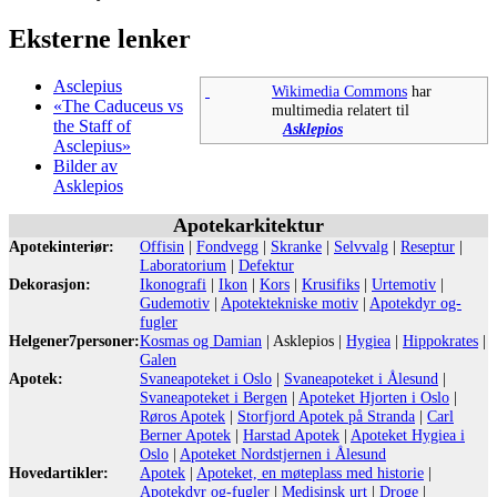
Eksterne lenker
Asclepius
Wikimedia Commons
har
«The Caduceus vs
multimedia relatert til
the Staff of
Asklepios
Asclepius»
Bilder av
Asklepios
Apotekarkitektur
Apotekinteriør:
Offisin
|
Fondvegg
|
Skranke
|
Selvvalg
|
Reseptur
|
Laboratorium
|
Defektur
Dekorasjon:
Ikonografi
|
Ikon
|
Kors
|
Krusifiks
|
Urtemotiv
|
Gudemotiv
|
Apotektekniske motiv
|
Apotekdyr og-
fugler
Helgener7personer:
Kosmas og Damian
|
Asklepios
|
Hygiea
|
Hippokrates
|
Galen
Apotek:
Svaneapoteket i Oslo
|
Svaneapoteket i Ålesund
|
Svaneapoteket i Bergen
|
Apoteket Hjorten i Oslo
|
Røros Apotek
|
Storfjord Apotek på Stranda
|
Carl
Berner Apotek
|
Harstad Apotek
|
Apoteket Hygiea i
Oslo
|
Apoteket Nordstjernen i Ålesund
Hovedartikler:
Apotek
|
Apoteket, en møteplass med historie
|
Apotekdyr og-fugler
|
Medisinsk urt
|
Droge
|