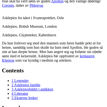
Han skal ha vært sønn av guden
Apollon
og den vanlige dødelige
Coronis
, datter av
Phlegyas
Asklepios fra taket i Svaneapoteket, Oslo
Asklepios, British Museum, London
Asklepios, Glyptoteket, København
Da hun forlovet seg med den mannen som faren hadde pekt ut for
henne, samtidig som hun skulle ha barn med Apollon, ble guden så
sint at han drepte henne. Men han angret seg og forløste sin ufødte
sønn med et keisersnitt. Asklepios ble oppfostret av
kentauren
Kheiron
som var kyndig i medisin og urtelære.
Contents
1
Legender
2
Asklepios familie
3
Asklepiosbildet i antikken
4
Litteratur
5
Eksterne lenker