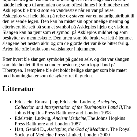
nådde helt opp til armhulen og som oftest finnes i forbindelse med
Asklepios ble brukt som en vandrestav når en var på reise.
Asklepios var hele tiden på reise og staven var en naturlig attributt til
den reisende legen. Den kan ha mistet sin opprinnelige mening og
etterhvert ble sett på som et symbol på Asklepios hjelp og visdom.
Slangen kan ha tjent som et symbol på Asklepios mildhet og som
beskytter av menneskene. Den arten som ble brukt var lett å temme,
slangene bet nesten aldri og om de gjorde det var ikke bittet farlig.
Arten ble ofte brukt som vaktslanger i hjemmene.
Etter hvert ble slangen symbolet på guden selv, og det var slangen
som ble hentet til Roma under pesten og som krøp iland på
Tiberøyen. I templene ble det holdt hellige slanger som ble matet
med honningkaker som de syke ofret til guden.
Litteratur
Edelstein, Emma, j. og Edelstein, Ludwig,
Asclepius,
Collection and Interpretation of the Testimonies I and II
,The
Johns Hopkins Press Baltimore and London 1998
Edelstein, Ludwig,
Ancient Medicine
,The Johns Hopkins
Press Baltimore and London 1987
Hart, Gerald D.,
Asclepius, the God of Medicine
, The Royal
Society of Medicine Press Limited, London 2000