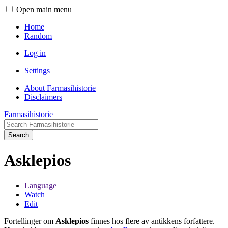
Open main menu
Home
Random
Log in
Settings
About Farmasihistorie
Disclaimers
Farmasihistorie
Search
Asklepios
Language
Watch
Edit
Fortellinger om
Asklepios
finnes hos flere av antikkens forfattere.