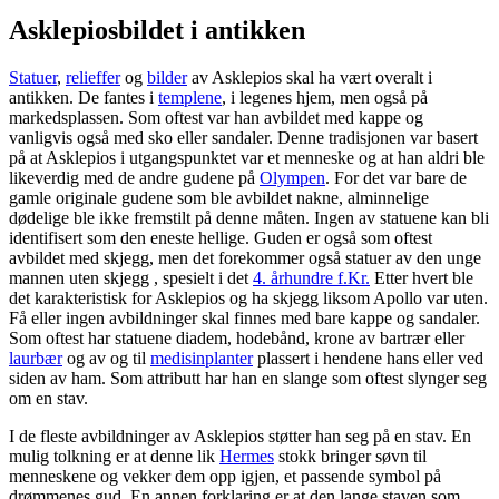
Asklepiosbildet i antikken
Statuer
,
relieffer
og
bilder
av Asklepios skal ha vært overalt i
antikken. De fantes i
templene
, i legenes hjem, men også på
markedsplassen. Som oftest var han avbildet med kappe og
vanligvis også med sko eller sandaler. Denne tradisjonen var basert
på at Asklepios i utgangspunktet var et menneske og at han aldri ble
likeverdig med de andre gudene på
Olympen
. For det var bare de
gamle originale gudene som ble avbildet nakne, alminnelige
dødelige ble ikke fremstilt på denne måten. Ingen av statuene kan bli
identifisert som den eneste hellige. Guden er også som oftest
avbildet med skjegg, men det forekommer også statuer av den unge
mannen uten skjegg , spesielt i det
4. århundre f.Kr.
Etter hvert ble
det karakteristisk for Asklepios og ha skjegg liksom Apollo var uten.
Få eller ingen avbildninger skal finnes med bare kappe og sandaler.
Som oftest har statuene diadem, hodebånd, krone av bartrær eller
laurbær
og av og til
medisinplanter
plassert i hendene hans eller ved
siden av ham. Som attributt har han en slange som oftest slynger seg
om en stav.
I de fleste avbildninger av Asklepios støtter han seg på en stav. En
mulig tolkning er at denne lik
Hermes
stokk bringer søvn til
menneskene og vekker dem opp igjen, et passende symbol på
drømmenes gud. En annen forklaring er at den lange staven som