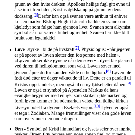
grunn av den hvite drakten. Apollons hellige fugl gitt evne til
å se inn i fremtiden, Kristus dødskamp på grunn av dens
[6]
dødssang.
Derfor kan også svanen være atributt til enhver
kristen martyr. Biskop Hugh i Lincoln hadde en svane som
kjæledyr som fulgte ham gjennon livet. Svanen som alkymist
symbol står for varens finhet og renhet. Svanen har ikke blitt
brukt som legemiddel.
[7]
Løve
- styrke - bilde på livskraft
. Physiologus: «når jegeren
er på sporet av løven sletter den fotsporene med halen».
«Løven lukker ikke øynene når den sover» - dyret ble plassert
ved døren til helligdommen som vakt. Løven sover med
[8]
øynene åpne derfor kan den våkte en helligdom.
Løven ble
født død etter tre dager våknet de til liv. Dette er en paralell til
[9]
Kristus oppstandelse, men også til en ny fødsel etter dåpen.
Løven er også et symbol på Apostelen Markus da hans
evanglie begynner med en røst som skriker i ødemarken og
fordi løven kommer fra ødemarken valgte den tidlige kirken
[10]
løvesymbolet fra dyrene i Esekiels visjon.
Løven er også
et tegn i Zodiaken. Mange fremstillinger viser den gode løven
som overvinner den onde dragen.
Ørn
- Symbol på Kristi himmelfart og lysets seier over mørke
makter. Ørnen fløy høyere enn noen annen fugl og øynene