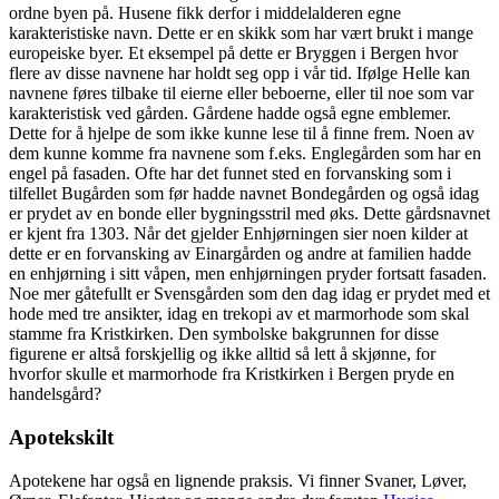
ordne byen på. Husene fikk derfor i middelalderen egne
karakteristiske navn. Dette er en skikk som har vært brukt i mange
europeiske byer. Et eksempel på dette er Bryggen i Bergen hvor
flere av disse navnene har holdt seg opp i vår tid. Ifølge Helle kan
navnene føres tilbake til eierne eller beboerne, eller til noe som var
karakteristisk ved gården. Gårdene hadde også egne emblemer.
Dette for å hjelpe de som ikke kunne lese til å finne frem. Noen av
dem kunne komme fra navnene som f.eks. Englegården som har en
engel på fasaden. Ofte har det funnet sted en forvansking som i
tilfellet Bugården som før hadde navnet Bondegården og også idag
er prydet av en bonde eller bygningsstril med øks. Dette gårdsnavnet
er kjent fra 1303. Når det gjelder Enhjørningen sier noen kilder at
dette er en forvansking av Einargården og andre at familien hadde
en enhjørning i sitt våpen, men enhjørningen pryder fortsatt fasaden.
Noe mer gåtefullt er Svensgården som den dag idag er prydet med et
hode med tre ansikter, idag en trekopi av et marmorhode som skal
stamme fra Kristkirken. Den symbolske bakgrunnen for disse
figurene er altså forskjellig og ikke alltid så lett å skjønne, for
hvorfor skulle et marmorhode fra Kristkirken i Bergen pryde en
handelsgård?
Apotekskilt
Apotekene har også en lignende praksis. Vi finner Svaner, Løver,