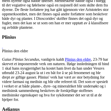
mens dyrene også hadde følelser. Menneskene hadde også i tillegg
til det vegiative og følelsene også en rasjonell del som skilte dem fra
dyrene. De fleste forfattere jeg har gått igjennom vier Aristoteles stor
oppmerksomhet, men det finnes også andre forfattere som beskriver
både dyr og planter. I Dioscorides' skrifter finnes det også dyr og
fugler, men det kan se ut som om han er mer opptatt av å klassifisere
og avbilde plantene.
Plinius
Plinius den eldre
Gaius Plinius Secundus
, vanligvis kaldt
Plinius den eldre
, 23-79 har
skrevet et imponerende verk om naturen. Ifølge innledningen til bind
1 skal hans nysgjerrighet ha kostet ham livet da han under Vesuvs
utbrudd 23-24 august la ut i en båt for å se på fenomenet og ble
drept av giftige gasser. Plinius' verk har vært av stor betydning for
videre farmasi og medisin og blir ofte referert til. Det som er spesielt
i verket er at både plante-, dyre- og mineralriket blir undersøkt og i
medisinsk sammenheng beskrives de forskjellige stoffenes
medisinske egenskaper og hva for sykdommer det ser ut til at de
hjelper for.
Aelianus