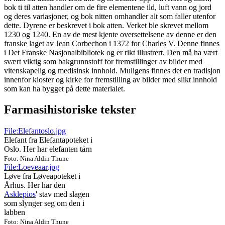
bok ti til atten handler om de fire elementene ild, luft vann og jord
og deres variasjoner, og bok nitten omhandler alt som faller utenfor
dette. Dyrene er beskrevet i bok atten. Verket ble skrevet mellom
1230 og 1240. En av de mest kjente oversettelsene av denne er den
franske laget av Jean Corbechon i 1372 for Charles V. Denne finnes
i Det Franske Nasjonalbibliotek og er rikt illustrert. Den må ha vært
svært viktig som bakgrunnstoff for fremstillinger av bilder med
vitenskapelig og medisinsk innhold. Muligens finnes det en tradisjon
innenfor kloster og kirke for fremstilling av bilder med slikt innhold
som kan ha bygget på dette materialet.
Farmasihistoriske tekster
File:Elefantoslo.jpg
Elefant fra Elefantapoteket i
Oslo. Her har elefanten tårn
Foto: Nina Aldin Thune
File:Loeveaar.jpg
Løve fra Løveapoteket i
Århus. Her har den
Asklepios
' stav med slagen
som slynger seg om den i
labben
Foto: Nina Aldin Thune