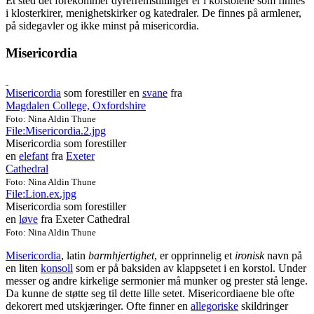
Et sted det forekommer dyrefremstillinger er i korstolene som finnes
i klosterkirer, menighetskirker og katedraler. De finnes på armlener,
på sidegavler og ikke minst på misericordia.
Misericordia
Misericordia
som forestiller en
svane
fra
Magdalen College, Oxfordshire
Foto: Nina Aldin Thune
File:Misericordia.2.jpg
Misericordia som forestiller
en
elefant
fra
Exeter
Cathedral
Foto: Nina Aldin Thune
File:Lion.ex.jpg
Misericordia som forestiller
en
løve
fra Exeter Cathedral
Foto: Nina Aldin Thune
Misericordia
, latin
barmhjertighet
, er opprinnelig et
ironisk
navn på
en liten
konsoll
som er på baksiden av klappsetet i en korstol. Under
messer og andre kirkelige sermonier må munker og prester stå lenge.
Da kunne de støtte seg til dette lille setet. Misericordiaene ble ofte
dekorert med utskjæringer. Ofte finner en
allegoriske
skildringer