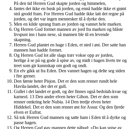
På den tid Herren Gud skapte jorden og himmelen,
fantes det ikke en busk på jorden, og ennå hadde ikke et grønt
strå grodd fram. For Herren Gud hadde ikke latt det regne på
jorden, og det var ingen mennesker til å dyrke den.
Men en kilde sprang fram av jorden og vannet hele marken.
Og Herren Gud formet mannen av jord fra marken og blåste
livspust inn i hans nese, så mannen ble til en levende
skapning.
Herren Gud plantet en hage i Eden, et sted i øst. Der satte han
mannen han hadde formet.
Og Herren Gud lot alle slags trær vokse opp av jorden,
herlige å se på og gode å spise av, og midt i hagen livets tre og
treet som gir kunnskap om godt og ondt.
En elv gikk ut fra Eden. Den vannet hagen og delte seg siden
i fire grener.
Den første heter Pisjon. Det er den som renner rundt hele
Havila-landet, der det er gull.
Gullet i det landet er godt, og der finnes også bedolah-kvae og
karneol. 13 Den andre elven heter Gihon. Det er den som
renner omkring hele Nubia. 14 Den tredje elven heter
Hiddekel. Det er den som renner øst for Assur. Og den fjerde
elven er Eufrat.
Så tok Herren Gud mannen og satte ham i Eden til å dyrke og
passe hagen.
Og Herren Gud gav mannen dette påbud: «Du kan spise av