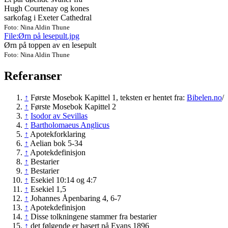
Hugh Courtenay og kones
sarkofag i Exeter Cathedral
Foto: Nina Aldin Thune
File:Ørn på lesepult.jpg
Ørn på toppen av en lesepult
Foto: Nina Aldin Thune
Referanser
↑
Første Mosebok Kapittel 1, teksten er hentet fra:
Bibelen.no
/
↑
Første Mosebok Kapittel 2
↑
Isodor av Sevillas
↑
Bartholomaeus Anglicus
↑
Apotekforklaring
↑
Aelian bok 5-34
↑
Apotekdefinisjon
↑
Bestarier
↑
Bestarier
↑
Esekiel 10:14 og 4:7
↑
Esekiel 1,5
↑
Johannes Åpenbaring 4, 6-7
↑
Apotekdefinisjon
↑
Disse tolkningene stammer fra bestarier
↑
det følgende er basert på Evans 1896