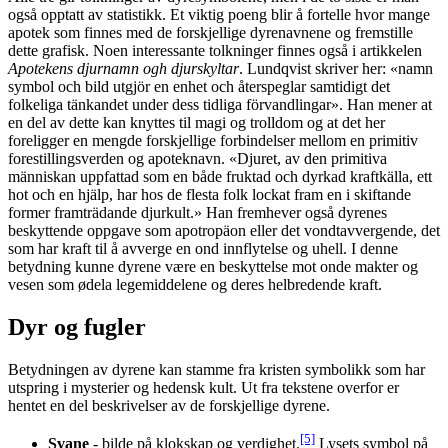
også opptatt av statistikk. Et viktig poeng blir å fortelle hvor mange
apotek som finnes med de forskjellige dyrenavnene og fremstille
dette grafisk. Noen interessante tolkninger finnes også i artikkelen
Apotekens djurnamn ogh djurskyltar
. Lundqvist skriver her: «namn
symbol och bild utgjör en enhet och återspeglar samtidigt det
folkeliga tänkandet under dess tidliga förvandlingar». Han mener at
en del av dette kan knyttes til magi og trolldom og at det her
foreligger en mengde forskjellige forbindelser mellom en primitiv
forestillingsverden og apoteknavn. «Djuret, av den primitiva
människan uppfattad som en både fruktad och dyrkad kraftkälla, ett
hot och en hjälp, har hos de flesta folk lockat fram en i skiftande
former framträdande djurkult.» Han fremhever også dyrenes
beskyttende oppgave som apotropäon eller det vondtavvergende, det
som har kraft til å avverge en ond innflytelse og uhell. I denne
betydning kunne dyrene være en beskyttelse mot onde makter og
vesen som ødela legemiddelene og deres helbredende kraft.
Dyr og fugler
Betydningen av dyrene kan stamme fra kristen symbolikk som har
utspring i mysterier og hedensk kult. Ut fra tekstene overfor er
hentet en del beskrivelser av de forskjellige dyrene.
[5]
Svane
- bilde på klokskap og verdighet.
Lysets symbol på