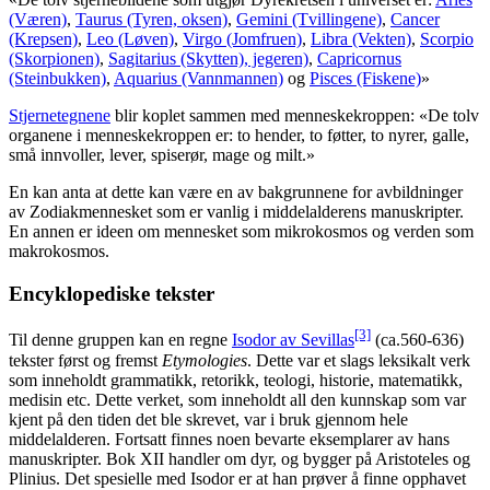
(Væren)
,
Taurus (Tyren, oksen)
,
Gemini (Tvillingene)
,
Cancer
(Krepsen)
,
Leo (Løven)
,
Virgo (Jomfruen)
,
Libra (Vekten)
,
Scorpio
(Skorpionen)
,
Sagitarius (Skytten), jegeren)
,
Capricornus
(Steinbukken)
,
Aquarius (Vannmannen)
og
Pisces (Fiskene)
»
Stjernetegnene
blir koplet sammen med menneskekroppen: «De tolv
organene i menneskekroppen er: to hender, to føtter, to nyrer, galle,
små innvoller, lever, spiserør, mage og milt.»
En kan anta at dette kan være en av bakgrunnene for avbildninger
av Zodiakmennesket som er vanlig i middelalderens manuskripter.
En annen er ideen om mennesket som mikrokosmos og verden som
makrokosmos.
Encyklopediske tekster
[3]
Til denne gruppen kan en regne
Isodor av Sevillas
(ca.560-636)
tekster først og fremst
Etymologies
. Dette var et slags leksikalt verk
som inneholdt grammatikk, retorikk, teologi, historie, matematikk,
medisin etc. Dette verket, som inneholdt all den kunnskap som var
kjent på den tiden det ble skrevet, var i bruk gjennom hele
middelalderen. Fortsatt finnes noen bevarte eksemplarer av hans
manuskripter. Bok XII handler om dyr, og bygger på Aristoteles og
Plinius. Det spesielle med Isodor er at han prøver å finne opphavet