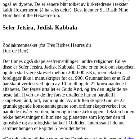
også av dyrene. De er senere blitt tolket av kirkefedrene i tekster
kaldt Hexaemeron (å ha seks deler). Best kjent er St. Basil: Nine
Homilies of the Hexaemeron.
Sefer Jetsira, Jødisk Kabbala
Zodiakmennesket (fra Très Riches Heures du
Duc de Berr)
Det finnes også skapelsesfremstillinger i andre religioner. En av
disse er Sefer Jetsira, Jødisk Kabbala. Dette er en bok om skapelsen
og den skal være skrevet mellom 200-600 e.Kr., men teksten
foreligger ikke i manuskripter før ca. 900. Grunntanken er at Gud
har skapt verden ved hjelp av 10 urtall og de 22 konsonantene i
alfabetet. Det første urtallet er Guds Ånd, og fra den utgår de tre
neste tall. Hvert av de fire første urtallene har en parallell i
skapelsen: ånd, luft, vann og ild. Av urluften skapte Gud de 22
grunnleggende konsonanttegnene som ordner skaperverket i tre
paralelle nivåer: verden, tiden og menneskekroppen. Teksten har en
rekke henvisninger til himlene og planetene som knytter den til
gnostiske og astrologiske tanker i Oldtiden. Interessant i denne
sammenhengen er kapittel 5 hvor det heter:
«De tolv stjernebildene som utgjør Dyrekretsen i universet er:
Aries