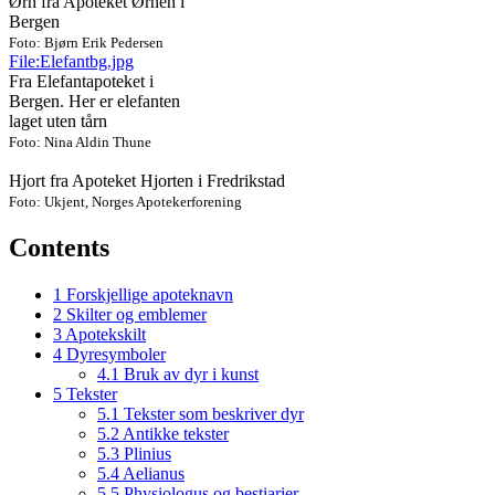
Ørn fra Apoteket Ørnen i
Bergen
Foto: Bjørn Erik Pedersen
File:Elefantbg.jpg
Fra Elefantapoteket i
Bergen. Her er elefanten
laget uten tårn
Foto: Nina Aldin Thune
Hjort fra Apoteket Hjorten i Fredrikstad
Foto: Ukjent, Norges Apotekerforening
Contents
1
Forskjellige apoteknavn
2
Skilter og emblemer
3
Apotekskilt
4
Dyresymboler
4.1
Bruk av dyr i kunst
5
Tekster
5.1
Tekster som beskriver dyr
5.2
Antikke tekster
5.3
Plinius
5.4
Aelianus
5.5
Physiologus og bestiarier