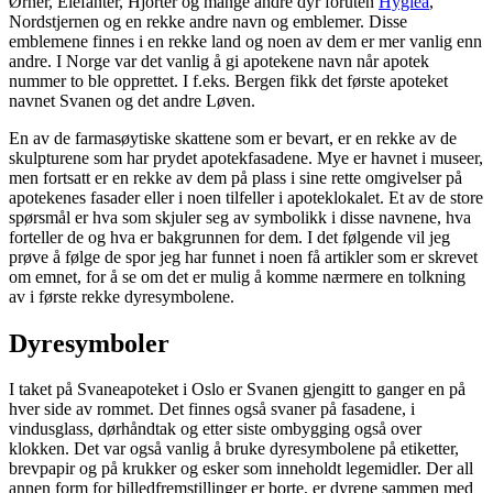
Ørner, Elefanter, Hjorter og mange andre dyr foruten
Hygiea
,
Nordstjernen og en rekke andre navn og emblemer. Disse
emblemene finnes i en rekke land og noen av dem er mer vanlig enn
andre. I Norge var det vanlig å gi apotekene navn når apotek
nummer to ble opprettet. I f.eks. Bergen fikk det første apoteket
navnet Svanen og det andre Løven.
En av de farmasøytiske skattene som er bevart, er en rekke av de
skulpturene som har prydet apotekfasadene. Mye er havnet i museer,
men fortsatt er en rekke av dem på plass i sine rette omgivelser på
apotekenes fasader eller i noen tilfeller i apoteklokalet. Et av de store
spørsmål er hva som skjuler seg av symbolikk i disse navnene, hva
forteller de og hva er bakgrunnen for dem. I det følgende vil jeg
prøve å følge de spor jeg har funnet i noen få artikler som er skrevet
om emnet, for å se om det er mulig å komme nærmere en tolkning
av i første rekke dyresymbolene.
Dyresymboler
I taket på Svaneapoteket i Oslo er Svanen gjengitt to ganger en på
hver side av rommet. Det finnes også svaner på fasadene, i
vindusglass, dørhåndtak og etter siste ombygging også over
klokken. Det var også vanlig å bruke dyresymbolene på etiketter,
brevpapir og på krukker og esker som inneholdt legemidler. Der all
annen form for billedfremstillinger er borte, er dyrene sammen med