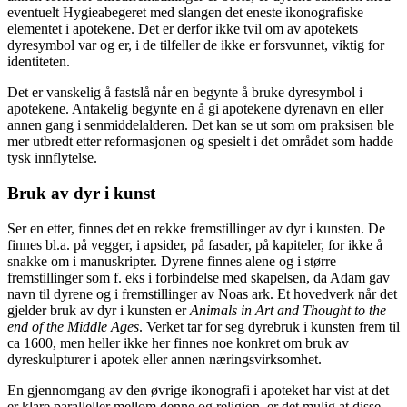
eventuelt Hygieabegeret med slangen det eneste ikonografiske
elementet i apotekene. Det er derfor ikke tvil om av apotekets
dyresymbol var og er, i de tilfeller de ikke er forsvunnet, viktig for
identiteten.
Det er vanskelig å fastslå når en begynte å bruke dyresymbol i
apotekene. Antakelig begynte en å gi apotekene dyrenavn en eller
annen gang i senmiddelalderen. Det kan se ut som om praksisen ble
mer utbredt etter reformasjonen og spesielt i det området som hadde
tysk innflytelse.
Bruk av dyr i kunst
Ser en etter, finnes det en rekke fremstillinger av dyr i kunsten. De
finnes bl.a. på vegger, i apsider, på fasader, på kapiteler, for ikke å
snakke om i manuskripter. Dyrene finnes alene og i større
fremstillinger som f. eks i forbindelse med skapelsen, da Adam gav
navn til dyrene og i fremstillinger av Noas ark. Et hovedverk når det
gjelder bruk av dyr i kunsten er
Animals in Art and Thought to the
end of the Middle Ages
. Verket tar for seg dyrebruk i kunsten frem til
ca 1600, men heller ikke her finnes noe konkret om bruk av
dyreskulpturer i apotek eller annen næringsvirksomhet.
En gjennomgang av den øvrige ikonografi i apoteket har vist at det
er klare paralleller mellom denne og religion, er det mulig at disse