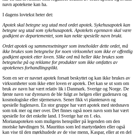
navn apotekene kan ha.
I dagens lovtekst heter det:
Apotek skal betegne seg utad med ordet apotek. Sykehusapotek kan
betegne seg utad som sykehusapotek. Apotekets egennavn skal være
godkjent av departementet, som kan nekte spesielle navn brukt.
Ordet apotek og sammensetninger som inneholder dette ordet, må
ikke brukes som betegnelse for noen virksomhet som ikke er offentlig
godkjent apotek etter loven. Slike ord må heller ikke brukes som
betegnelse på og reklame for produkter som ikke omfattes av
apotekenes forhandlingsplikt.
Som en ser er navnet apotek forsatt beskyttet og kan ikke brukes av
virksomheter som ikke etter loven er apotek. Det kan se ut som om
bruk av navn har vært relativ lik i Danmark. Sverige og Norge. De
første navn var dyrenavn de ble fulgt av helgen eller gudenavn og
kosmologiske eller stjernenavn. Sener fikk vi plantenavn og
spesielle fuglenavn. En stor gruppe har vært apotek med stedsnavn
som tok mer og mer over. Det finnes også noen navn som har vært
spesielle for det enkelte land. I Sverige har en f. eks.
Morianapoteken som muligens henspiller på legenden om den
moriske høvdingen St. Mauritius som led martyrdøden eller også
kan vise til den mørkhudede av de vise menn, Kaspar, eller at en del