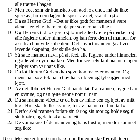
alle trærne i hagen.
Men treet som gir kunnskap om godt og ondt, må du ikke
spise av; for den dagen du spiser av det, skal du dø.»
Da sa Herren Gud: «Det er ikke godt for mannen å være
alene. Jeg vil gi ham en hjelper som er hans like.»
Og Herren Gud tok jord og formet alle dyrene på marken og
alle fuglene under himmelen, og han førte dem til mannen for
å se hva han ville kalle dem. Det navnet mannen gav hver
levende skapning, det skulle den ha.
Så satte mannen navn på alt feet, alle fuglene under himmelen
og alle ville dyr i marken. Men for seg selv fant mannen ingen
hjelper som var hans like.
Da lot Herren Gud en dyp søvn komme over mannen. Og
mens han sov, tok han et av hans ribben og fylte igjen med
kjøtt.
Av det ribbenet Herren Gud hadde tatt fra mannen, bygde han
en kvinne, og han førte henne bort til ham.
Da sa mannen: «Dette er da ben av mine ben og kjøtt av mitt
kjøtt Hun skal kalles kvinne, for av mannen er hun tatt.»
Derfor skal mannen forlate sin far og sin mor og holde seg til
sin hustru, og de to skal være ett.
De var nakne, både mannen og hans hustru, men de skammet
seg ikke.
Disse tekstene er brukt som bakgrunn for en rekke fremstillinger,