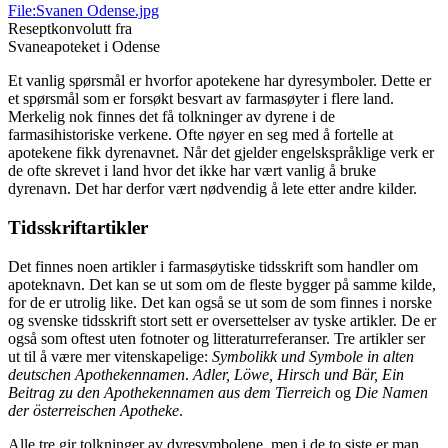
File:Svanen Odense.jpg
Reseptkonvolutt fra
Svaneapoteket i Odense
Et vanlig spørsmål er hvorfor apotekene har dyresymboler. Dette er
et spørsmål som er forsøkt besvart av farmasøyter i flere land.
Merkelig nok finnes det få tolkninger av dyrene i de
farmasihistoriske verkene. Ofte nøyer en seg med å fortelle at
apotekene fikk dyrenavnet. Når det gjelder engelskspråklige verk er
de ofte skrevet i land hvor det ikke har vært vanlig å bruke
dyrenavn. Det har derfor vært nødvendig å lete etter andre kilder.
Tidsskriftartikler
Det finnes noen artikler i farmasøytiske tidsskrift som handler om
apoteknavn. Det kan se ut som om de fleste bygger på samme kilde,
for de er utrolig like. Det kan også se ut som de som finnes i norske
og svenske tidsskrift stort sett er oversettelser av tyske artikler. De er
også som oftest uten fotnoter og litteraturreferanser. Tre artikler ser
ut til å være mer vitenskapelige:
Symbolikk und Symbole in alten
deutschen Apothekennamen
.
Adler, Löwe, Hirsch und Bär, Ein
Beitrag zu den Apothekennamen aus dem Tierreich
og
Die Namen
der österreischen Apotheke
.
Alle tre gir tolkninger av dyresymbolene, men i de to siste er man