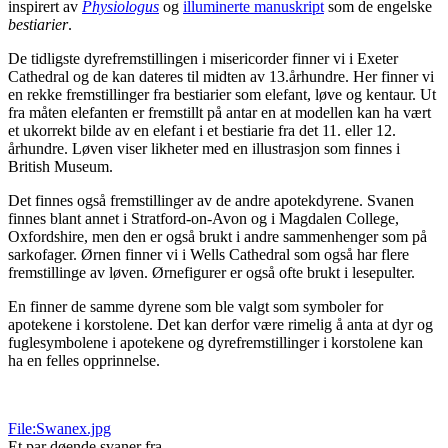
inspirert av
Physiologus
og
illuminerte manuskript
som de engelske
bestiarier
.
De tidligste dyrefremstillingen i misericorder finner vi i Exeter
Cathedral og de kan dateres til midten av 13.århundre. Her finner vi
en rekke fremstillinger fra bestiarier som elefant, løve og kentaur. Ut
fra måten elefanten er fremstillt på antar en at modellen kan ha vært
et ukorrekt bilde av en elefant i et bestiarie fra det 11. eller 12.
århundre. Løven viser likheter med en illustrasjon som finnes i
British Museum.
Det finnes også fremstillinger av de andre apotekdyrene. Svanen
finnes blant annet i Stratford-on-Avon og i Magdalen College,
Oxfordshire, men den er også brukt i andre sammenhenger som på
sarkofager. Ørnen finner vi i Wells Cathedral som også har flere
fremstillinge av løven. Ørnefigurer er også ofte brukt i lesepulter.
En finner de samme dyrene som ble valgt som symboler for
apotekene i korstolene. Det kan derfor være rimelig å anta at dyr og
fuglesymbolene i apotekene og dyrefremstillinger i korstolene kan
ha en felles opprinnelse.
File:Swanex.jpg
Et par døende svaner fra