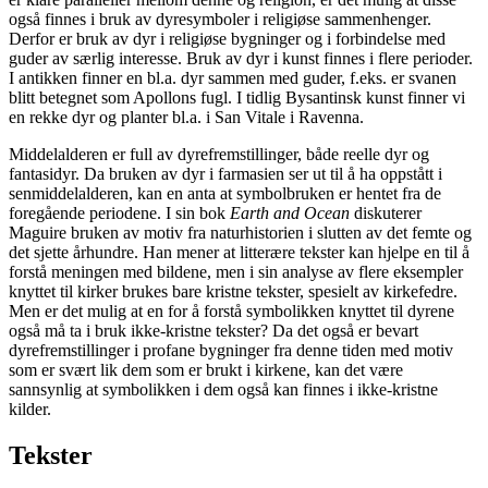
også finnes i bruk av dyresymboler i religiøse sammenhenger.
Derfor er bruk av dyr i religiøse bygninger og i forbindelse med
guder av særlig interesse. Bruk av dyr i kunst finnes i flere perioder.
I antikken finner en bl.a. dyr sammen med guder, f.eks. er svanen
blitt betegnet som Apollons fugl. I tidlig Bysantinsk kunst finner vi
en rekke dyr og planter bl.a. i San Vitale i Ravenna.
Middelalderen er full av dyrefremstillinger, både reelle dyr og
fantasidyr. Da bruken av dyr i farmasien ser ut til å ha oppstått i
senmiddelalderen, kan en anta at symbolbruken er hentet fra de
foregående periodene. I sin bok
Earth and Ocean
diskuterer
Maguire bruken av motiv fra naturhistorien i slutten av det femte og
det sjette århundre. Han mener at litterære tekster kan hjelpe en til å
forstå meningen med bildene, men i sin analyse av flere eksempler
knyttet til kirker brukes bare kristne tekster, spesielt av kirkefedre.
Men er det mulig at en for å forstå symbolikken knyttet til dyrene
også må ta i bruk ikke-kristne tekster? Da det også er bevart
dyrefremstillinger i profane bygninger fra denne tiden med motiv
som er svært lik dem som er brukt i kirkene, kan det være
sannsynlig at symbolikken i dem også kan finnes i ikke-kristne
kilder.
Tekster