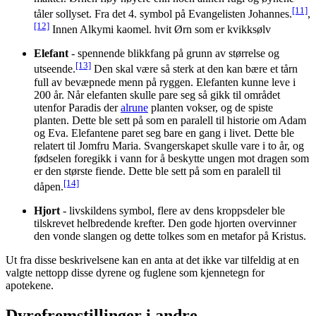
[11]
tåler sollyset. Fra det 4. symbol på Evangelisten Johannes.
,
[12]
Innen Alkymi kaomel. hvit Ørn som er kvikksølv
Elefant
- spennende blikkfang på grunn av størrelse og
[13]
utseende.
Den skal være så sterk at den kan bære et tårn
full av bevæpnede menn på ryggen. Elefanten kunne leve i
200 år. Når elefanten skulle pare seg så gikk til området
utenfor Paradis der
alrune
planten vokser, og de spiste
planten. Dette ble sett på som en paralell til historie om Adam
og Eva. Elefantene paret seg bare en gang i livet. Dette ble
relatert til Jomfru Maria. Svangerskapet skulle vare i to år, og
fødselen foregikk i vann for å beskytte ungen mot dragen som
er den største fiende. Dette ble sett på som en paralell til
[14]
dåpen.
Hjort
- livskildens symbol, flere av dens kroppsdeler ble
tilskrevet helbredende krefter. Den gode hjorten overvinner
den vonde slangen og dette tolkes som en metafor på Kristus.
Ut fra disse beskrivelsene kan en anta at det ikke var tilfeldig at en
valgte nettopp disse dyrene og fuglene som kjennetegn for
apotekene.
Dyrefremstillinger i andre