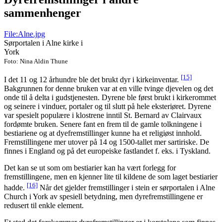
sammenhenger
File:Alne.jpg
Sørportalen i Alne kirke i
York
Foto: Nina Aldin Thune
[15]
I det 11 og 12 århundre ble det brukt dyr i kirkeinventar.
Bakgrunnen for denne bruken var at en ville tvinge djevelen og det
onde til å delta i gudstjenesten. Dyrene ble først brukt i kirkerommet
og seinere i vinduer, portaler og til slutt på hele eksteriøret. Dyrene
var spesielt populære i klostrene inntil St. Bernard av Clairvaux
fordømte bruken. Senere fant en frem til de gamle tolkningene i
bestiariene og at dyefremstillinger kunne ha et religiøst innhold.
Fremstillingene mer utover på 14 og 1500-tallet mer sartiriske. De
finnes i England og på det europeiske fastlandet f. eks. i Tyskland.
Det kan se ut som om bestiarier kan ha vært forlegg for
fremstillingene, men en kjenner lite til kildene de som laget bestiarier
[16]
hadde.
Når det gjelder fremstillinger i stein er sørportalen i Alne
Church i York av spesiell betydning, men dyrefremstillingene er
redusert til enkle element.