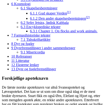
6
Kosmologi
6.1
Skapelsesberetninger
[1]
6.1.1
Gud skaper Verden
[2]
6.1.2
Den andre skapelsesberetningen
6.2
Sefer Jetsira, Jødisk Kabbala
6.3
Encyklopediske tekster
6.3.1
Chapter 1. On flocks and work animals.
7
Farmasihistoriske tekster
7.1
Tidsskriftartikler
8
Dyr og fugler
9
Dyrefremstillinger i andre sammenhenger
9.1
Misericordia
10
Referanser
11
Litteratur
12
Eksterne lenker
13
Dyre og fuglefremstillinger
Forskjellige apoteknavn
De første norske apoteknavn var altså Svaneapoteket og
Løveapoteket. Det kan se ut som om disse også idag er de mest
brukte dyrenavn. Snart fikk en også Ørn, Elefant og Hjort og, etter
som mengden apotek økte, en rekke andre apoteknavn. Etterhvert
har en fått lovtekster som regulerer bruken av ordet apotek og hvilke