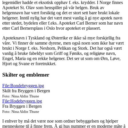
legemidler hadde et eksotisk opphav f. eks. krydder. I Norge finnes
Apoteket St. Olav som henspiller på vår helgen. Bruk av
helgennavn har vært forsiktig og det er stort sett bare brukt lokale
helgener. Inntil nylig har det vært mest vanlig å gi nye apotek navn
etter stedet, bydelen eller f.eks. Apoteket Carl Berner som har navn
etter Carl Bernersplass i Oslo hvor apoteket er plassert.
Apoteknavn i Tyskland og Østerrike er ikke så mye forskjellig fra
våre. Vi finner de samme dyrene, men også noen som ikke har vært
brukt i Norge f. eks. Neshorn, Pelikan og Stork. Det har også vært
vanlig å bruke fabeldyr som Griff og Føniks, og religiøse navn,
Engel, Maria og en rekke helgener. Det ser ut som om Ørn, Løve,
Hjort og Svane er foretrukket.
Skilter og emblemer
File:Bondebryggen.jpg
Skilt fra Bryggen i Bergen
Foto: Nina Aldin Thune
File:Hodebryggen.jpg
Fra Bryggen i Bergen
Foto: Nina Aldin Thune
I enhver by må det være noe som ordner bebyggelsen og hjelper
menneskene til å finne frem. Å gi hus nummer er en moderne måte å