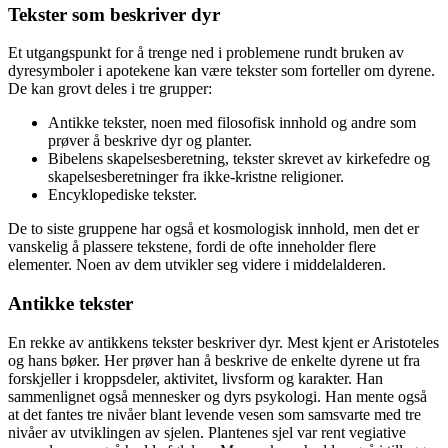
Tekster som beskriver dyr
Et utgangspunkt for å trenge ned i problemene rundt bruken av
dyresymboler i apotekene kan være tekster som forteller om dyrene.
De kan grovt deles i tre grupper:
Antikke tekster, noen med filosofisk innhold og andre som
prøver å beskrive dyr og planter.
Bibelens skapelsesberetning, tekster skrevet av kirkefedre og
skapelsesberetninger fra ikke-kristne religioner.
Encyklopediske tekster.
De to siste gruppene har også et kosmologisk innhold, men det er
vanskelig å plassere tekstene, fordi de ofte inneholder flere
elementer. Noen av dem utvikler seg videre i middelalderen.
Antikke tekster
En rekke av antikkens tekster beskriver dyr. Mest kjent er Aristoteles
og hans bøker. Her prøver han å beskrive de enkelte dyrene ut fra
forskjeller i kroppsdeler, aktivitet, livsform og karakter. Han
sammenlignet også mennesker og dyrs psykologi. Han mente også
at det fantes tre nivåer blant levende vesen som samsvarte med tre
nivåer av utviklingen av sjelen. Plantenes sjel var rent vegiative