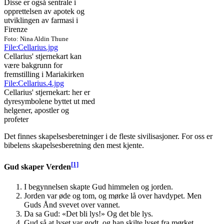
Disse er også sentrale i
opprettelsen av apotek og
utviklingen av farmasi i
Firenze
Foto: Nina Aldin Thune
File:Cellarius.jpg
Cellarius' stjernekart kan
være bakgrunn for
fremstilling i Mariakirken
File:Cellarius.4.jpg
Cellarius' stjernekart: her er
dyresymbolene byttet ut med
helgener, apostler og
profeter
Det finnes skapelsesberetninger i de fleste sivilisasjoner. For oss er
bibelens skapelsesberetning den mest kjente.
[1]
Gud skaper Verden
I begynnelsen skapte Gud himmelen og jorden.
Jorden var øde og tom, og mørke lå over havdypet. Men
Guds Ånd svevet over vannet.
Da sa Gud: «Det bli lys!» Og det ble lys.
Gud så at lyset var godt, og han skilte lyset fra mørket.