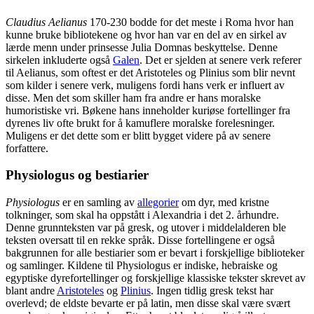
Claudius Aelianus
170-230 bodde for det meste i Roma hvor han
kunne bruke bibliotekene og hvor han var en del av en sirkel av
lærde menn under prinsesse Julia Domnas beskyttelse. Denne
sirkelen inkluderte også
Galen
. Det er sjelden at senere verk referer
til Aelianus, som oftest er det Aristoteles og Plinius som blir nevnt
som kilder i senere verk, muligens fordi hans verk er influert av
disse. Men det som skiller ham fra andre er hans moralske
humoristiske vri. Bøkene hans inneholder kuriøse fortellinger fra
dyrenes liv ofte brukt for å kamuflere moralske forelesninger.
Muligens er det dette som er blitt bygget videre på av senere
forfattere.
Physiologus og bestiarier
Physiologus
er en samling av
allegorier
om dyr, med kristne
tolkninger, som skal ha oppstått i Alexandria i det 2. århundre.
Denne grunnteksten var på gresk, og utover i middelalderen ble
teksten oversatt til en rekke språk. Disse fortellingene er også
bakgrunnen for alle bestiarier som er bevart i forskjellige biblioteker
og samlinger. Kildene til Physiologus er indiske, hebraiske og
egyptiske dyrefortellinger og forskjellige klassiske tekster skrevet av
blant andre
Aristoteles
og
Plinius
. Ingen tidlig gresk tekst har
overlevd; de eldste bevarte er på latin, men disse skal være svært