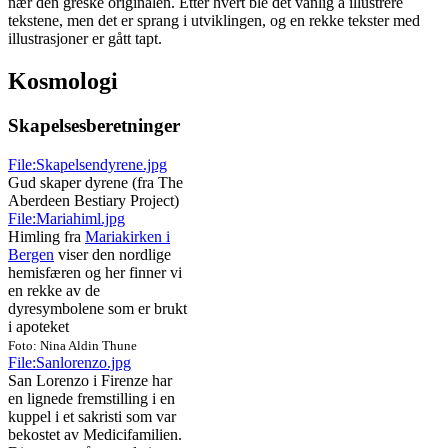
nær den greske originalen. Etter hvert ble det vanlig å illustrere
tekstene, men det er sprang i utviklingen, og en rekke tekster med
illustrasjoner er gått tapt.
Kosmologi
Skapelsesberetninger
File:Skapelsendyrene.jpg
Gud skaper dyrene (fra The
Aberdeen Bestiary Project)
File:Mariahiml.jpg
Himling fra
Mariakirken i
Bergen
viser den nordlige
hemisfæren og her finner vi
en rekke av de
dyresymbolene som er brukt
i apoteket
Foto: Nina Aldin Thune
File:Sanlorenzo.jpg
San Lorenzo i Firenze har
en lignede fremstilling i en
kuppel i et sakristi som var
bekostet av Medicifamilien.