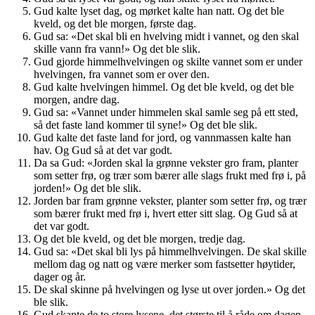
Gud kalte lyset dag, og mørket kalte han natt. Og det ble
kveld, og det ble morgen, første dag.
Gud sa: «Det skal bli en hvelving midt i vannet, og den skal
skille vann fra vann!» Og det ble slik.
Gud gjorde himmelhvelvingen og skilte vannet som er under
hvelvingen, fra vannet som er over den.
Gud kalte hvelvingen himmel. Og det ble kveld, og det ble
morgen, andre dag.
Gud sa: «Vannet under himmelen skal samle seg på ett sted,
så det faste land kommer til syne!» Og det ble slik.
Gud kalte det faste land for jord, og vannmassen kalte han
hav. Og Gud så at det var godt.
Da sa Gud: «Jorden skal la grønne vekster gro fram, planter
som setter frø, og trær som bærer alle slags frukt med frø i, på
jorden!» Og det ble slik.
Jorden bar fram grønne vekster, planter som setter frø, og trær
som bærer frukt med frø i, hvert etter sitt slag. Og Gud så at
det var godt.
Og det ble kveld, og det ble morgen, tredje dag.
Gud sa: «Det skal bli lys på himmelhvelvingen. De skal skille
mellom dag og natt og være merker som fastsetter høytider,
dager og år.
De skal skinne på hvelvingen og lyse ut over jorden.» Og det
ble slik.
Gud skapte de to store lysene, det største til å råde om dagen