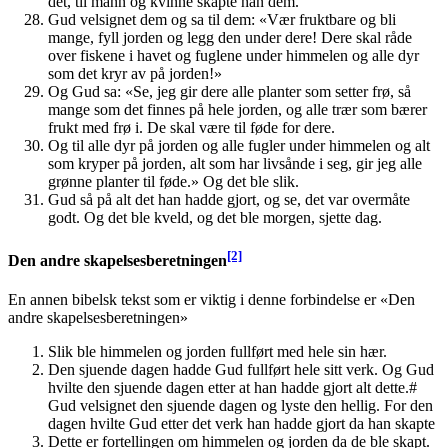
det, til mann og kvinne skapte han dem.
Gud velsignet dem og sa til dem: «Vær fruktbare og bli
mange, fyll jorden og legg den under dere! Dere skal råde
over fiskene i havet og fuglene under himmelen og alle dyr
som det kryr av på jorden!»
Og Gud sa: «Se, jeg gir dere alle planter som setter frø, så
mange som det finnes på hele jorden, og alle trær som bærer
frukt med frø i. De skal være til føde for dere.
Og til alle dyr på jorden og alle fugler under himmelen og alt
som kryper på jorden, alt som har livsånde i seg, gir jeg alle
grønne planter til føde.» Og det ble slik.
Gud så på alt det han hadde gjort, og se, det var overmåte
godt. Og det ble kveld, og det ble morgen, sjette dag.
[2]
Den andre skapelsesberetningen
En annen bibelsk tekst som er viktig i denne forbindelse er «Den
andre skapelsesberetningen»
Slik ble himmelen og jorden fullført med hele sin hær.
Den sjuende dagen hadde Gud fullført hele sitt verk. Og Gud
hvilte den sjuende dagen etter at han hadde gjort alt dette.#
Gud velsignet den sjuende dagen og lyste den hellig. For den
dagen hvilte Gud etter det verk han hadde gjort da han skapte
Dette er fortellingen om himmelen og jorden da de ble skapt.