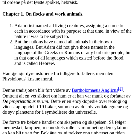
til ordene på det første språket, hebraisk.
Chapter 1. On flocks and work animals.
Adam first named all living creatures, assigning a name to
each in accordance with its purpose at that time, in view of the
nature it was to be subject to.
But the nations have named all animals in their own
languages. But Adam did not give those names in the
language of the Greeks or Romans or any barbaric people, but
in that one of all languages which existed before the flood,
and is called Hebrew.
Han gjengir dyrehistoriene fra tidligere forfattere, men uten
Physiologus' kristne moral.
[4]
Denne tradisjonen blir ført videre av
Bartholomaeus Anglicus
.
Omtrent alt en vet sikkert om ham er at han var munk og forfatter av
De proprietatibus rerum
. Dette er en encyklopedie over teologi og
vitenskap oppdelt i 19 bøker, summen av de tolv zodiaktegnene og
de syv planetene for å symbolisere det universelle.
De første tre bøkene handler om skaperen og skapelsen. Så følger
mennesket, kroppen, menneskets rolle i samfunnet og den sykdom
en kan bli utsatt for. Bok åtte og ni trekker opp universet og tiden,