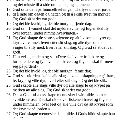
og det minste til å råde om natten, og stjernene.
Gud satte dem på himmelhvelvingen til å lyse ut over jorden,
til å råde om dagen og natten og til å skille lyset fra mørket.
Og Gud så at det var godt.
Og det ble kveld, og det ble morgen, fjerde dag.
Gud sa: «I vannet skal det myldre av liv, og fugler skal fly
over jorden, under himmelhvelvingen.»
Og Gud skapte de store sjødyrene og alt liv som det yrer og
kryr av i vannet, hvert etter sitt slag, og alle dyr som har
vinger til å fly med, hvert etter sitt slag. Og Gud så at det var
godt.
Han velsignet dem og sa: «Dere skal være fruktbare og
formere dere og fylle vannet i havet, og fuglene skal formere
seg på jorden!»
Og det ble kveld, og det ble morgen, femte dag.
Gud sa: «Jorden skal la alle slags levende skapninger gå fram,
fe, kryp og ville dyr, hvert etter sitt slag.» Og det ble slik.
Gud skapte alle slags ville dyr og alle slags fe og krypet på
marken av alle slag. Og Gud så at det var godt.
Da sa Gud: «La oss skape mennesker i vårt bilde, som et
avbilde av oss! De skal råde over fiskene i havet og fuglene
under himmelen, over feet og alle ville dyr og alt krypet som
det kryr av på jorden.»
Og Gud skapte mennesket i sitt bilde, i Guds bilde skapte han