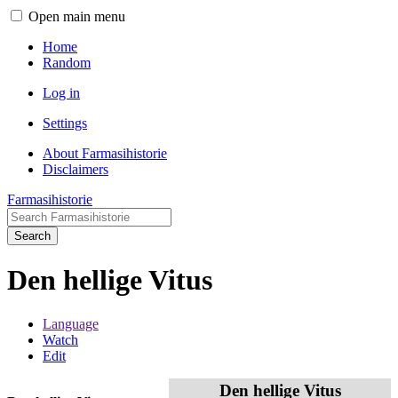
Open main menu
Home
Random
Log in
Settings
About Farmasihistorie
Disclaimers
Farmasihistorie
Search
Den hellige Vitus
Language
Watch
Edit
Den hellige Vitus