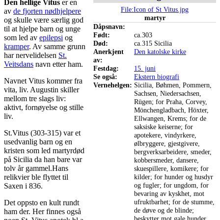
Den hellige Vitus
er en
File:Icon of St Vitus.jpg
av
de fjorten nødhjelpere
martyr
og skulle være særlig god
Dåpsnavn:
til at hjelpe barn og unge
Født:
ca.303
som led av
epilepsi
og
Død:
ca.315 Sicilia
kramper
. Av samme grunn
Anerkjent
Den katolske kirke
har nervelidelsen
St.
av:
Veitsdans
navn etter ham.
Festdag:
15. juni
Se også:
Ekstern biografi
Navnet Vitus kommer fra
Vernehelgen:
Sicilia, Bøhmen, Pommern,
vita, liv. Augustin skiller
Sachsen, Niedersachsen,
mellom tre slags liv:
Rügen; for Praha, Corvey,
aktivt, fornøyelse og stille
Mönchengladbach, Höxter,
liv.
Ellwangen, Krems; for de
saksiske keiserne; for
St.Vitus (303-315) var et
apotekere, vindyrkere,
usedvanlig barn og en
ølbryggere, gjestgivere,
kristen som led martyrdød
bergverksarbeidere, smeder,
på Sicilia da han bare var
kobbersmeder, dansere,
tolv år gammel.Hans
skuespillere, komikere; for
relikvier ble flyttet til
kilder; for hunder og husdyr
og fugler; for ungdom, for
Saxen i 836.
bevaring av kyskhet, mot
ufruktbarhet; for de stumme,
Det oppsto en kult rundt
de døve og de blinde;
ham der. Her finnes også
beskytter mot gale hunder,