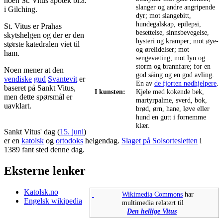
noen St. Vitus apotek bl.a.
slanger og andre angripende
i Gilching.
dyr; mot slangebitt,
hundegalskap, epilepsi,
St. Vitus er Prahas
besettelse, sinnsbevegelse,
skytshelgen og der er den
hysteri og kramper; mot øye-
største katedralen viet til
og ørelidelser; mot
ham.
sengevæting; mot lyn og
storm og brannfare; for en
Noen mener at den
god såing og en god avling.
vendiske
gud
Svantevit
er
En av
de fjorten nødhjelpere
.
baseret på Sankt Vitus,
I kunsten:
Kjele med kokende bek,
men dette spørsmål er
martyrpalme, sverd, bok,
uavklart.
brød, ørn, hane, løve eller
hund en gutt i fornemme
klær.
Sankt Vitus' dag (
15. juni
)
er en
katolsk
og
ortodoks
helgendag.
Slaget på Solsortesletten
i
1389 fant sted denne dag.
Eksterne lenker
Katolsk.no
Wikimedia Commons
har
Engelsk wikipedia
multimedia relatert til
Den hellige Vitus