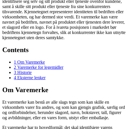
identifisere seg selv og sitt produkt eller tjeneste ovenfor kundene,
samt å skille sitt produkt eller tjeneste fra sine konkurrenters
tilsvarende. Kjennetegnet representerer identiteten til bedriften eller
virksomheten, og har dermed stor verdi. Et varemerke kan være
navnet på bedriften, navnet på produktet eller tjenesten dere leverer,
et slagord eller en logo. For å ivareta posisjonen i markedet bør
bedriftens kjennetegn forvaltes, slik at konkurrenter ikke kan utnytte
kjennetegnet uten deres samtykke.
Contents
1
Om Varemerke
2
Varemerke for legemidler
3
Historie
4
Eksterne lenker
Om Varemerke
Et varemerke kan bestå av alle slags tegn som kan skille en
virksomhets varer fra andres, og som kan gjengis grafisk, særlig ord
og ordforbindelser, herunder slagord, navn, bokstaver, tall, figurer
og avbildninger, eller en vares form, utstyr eller emballasje.
Et varemerke har to hovedformål: det skal identifsiere varens