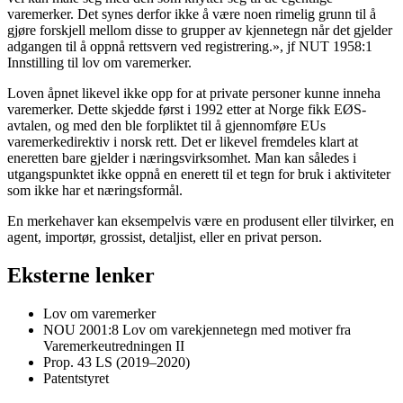
varemerker. Det synes derfor ikke å være noen rimelig grunn til å
gjøre forskjell mellom disse to grupper av kjennetegn når det gjelder
adgangen til å oppnå rettsvern ved registrering.», jf NUT 1958:1
Innstilling til lov om varemerker.
Loven åpnet likevel ikke opp for at private personer kunne inneha
varemerker. Dette skjedde først i 1992 etter at Norge fikk EØS-
avtalen, og med den ble forpliktet til å gjennomføre EUs
varemerkedirektiv i norsk rett. Det er likevel fremdeles klart at
eneretten bare gjelder i næringsvirksomhet. Man kan således i
utgangspunktet ikke oppnå en enerett til et tegn for bruk i aktiviteter
som ikke har et næringsformål.
En merkehaver kan eksempelvis være en produsent eller tilvirker, en
agent, importør, grossist, detaljist, eller en privat person.
Eksterne lenker
Lov om varemerker
NOU 2001:8 Lov om varekjennetegn med motiver fra
Varemerkeutredningen II
Prop. 43 LS (2019–2020)
Patentstyret