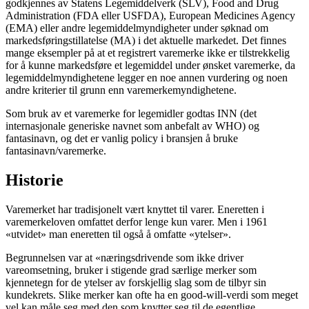
godkjennes av Statens Legemiddelverk (SLV), Food and Drug
Administration (FDA eller USFDA), European Medicines Agency
(EMA) eller andre legemiddelmyndigheter under søknad om
markedsføringstillatelse (MA) i det aktuelle markedet. Det finnes
mange eksempler på at et registrert varemerke ikke er tilstrekkelig
for å kunne markedsføre et legemiddel under ønsket varemerke, da
legemiddelmyndighetene legger en noe annen vurdering og noen
andre kriterier til grunn enn varemerkemyndighetene.
Som bruk av et varemerke for legemidler godtas INN (det
internasjonale generiske navnet som anbefalt av WHO) og
fantasinavn, og det er vanlig policy i bransjen å bruke
fantasinavn/varemerke.
Historie
Varemerket har tradisjonelt vært knyttet til varer. Eneretten i
varemerkeloven omfattet derfor lenge kun varer. Men i 1961
«utvidet» man eneretten til også å omfatte «ytelser».
Begrunnelsen var at «næringsdrivende som ikke driver
vareomsetning, bruker i stigende grad særlige merker som
kjennetegn for de ytelser av forskjellig slag som de tilbyr sin
kundekrets. Slike merker kan ofte ha en good-will-verdi som meget
vel kan måle seg med den som knytter seg til de egentlige