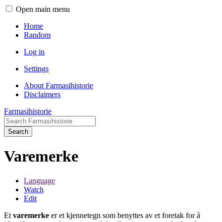
Open main menu
Home
Random
Log in
Settings
About Farmasihistorie
Disclaimers
Farmasihistorie
Search
Varemerke
Language
Watch
Edit
Et
varemerke
er et kjennetegn som benyttes av et foretak for å