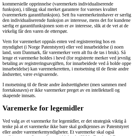
kommersielle opprinnelse (varemerkets individualiserende
funksjon), i tillegg skal merket garantere for varenes kvalitet
(varemerkets garantifunksjon). Sett fra varemerkeinnhaver er særlig
den individualiserende funksjon av interesse, mens det for kundene
særlig er garantifunksjonen som er av interesse, slik at de vet at de
virkelig får den varen de etterspør.
Vern for varemerket oppnås enten ved registrerering hos en
myndighet (i Norge Patentstyret) eller ved innarbeidelse (i noen
land, som Danmark, får varemerker vern alt fra de tas i bruk). Så
lenge et varemerke holdes i hevd (for registrerte merker ved jevnlig
betaling av registreringsavgiften, for innarbeidede ved å holde oppe
innarbeidelse) kan varemerkeretten, i motsetning til de fleste andre
åndsretter, være evigvarende.
I motsetning til de fleste andre åndsrettigheter (men sammen med
foretaksnavn) er ikke varemerker preget av en intellektuell og
skapende innsats.
Varemerke for legemidler
Ved valg av et varemerke for legemidler, er det strategisk viktig å
tenke på at et varemerke ikke bare skal godkjennes av Patentstyret
eller andre varemerkemyndigheter. Et varemerke skal også