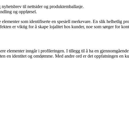
 nyhetsbrev til nettsider og produktemballasje.
andling og oppførsel.
e elementer som identifiserte en spesiell merkevare. En slik helhetlig prof
en er viktig for å skape lojalitet hos kunder, noe som sørger for kontin
lere elementer inngår i profileringen. I tillegg til å ha en gjennomgåen
iften en identitet og omdømme. Med andre ord er det oppfatningen en kun