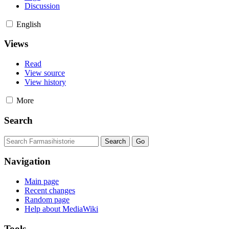
Discussion
English
Views
Read
View source
View history
More
Search
Navigation
Main page
Recent changes
Random page
Help about MediaWiki
Tools