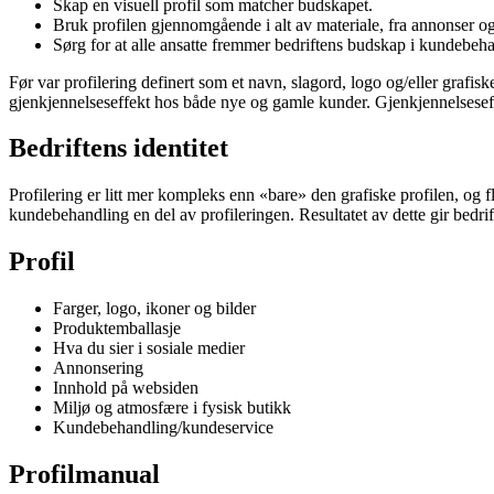
Skap en visuell profil som matcher budskapet.
Bruk profilen gjennomgående i alt av materiale, fra annonser og
Sørg for at alle ansatte fremmer bedriftens budskap i kundebeh
Før var profilering definert som et navn, slagord, logo og/eller grafisk
gjenkjennelseseffekt hos både nye og gamle kunder. Gjenkjennelseseffekt
Bedriftens identitet
Profilering er litt mer kompleks enn «bare» den grafiske profilen, og f
kundebehandling en del av profileringen. Resultatet av dette gir bedr
Profil
Farger, logo, ikoner og bilder
Produktemballasje
Hva du sier i sosiale medier
Annonsering
Innhold på websiden
Miljø og atmosfære i fysisk butikk
Kundebehandling/kundeservice
Profilmanual