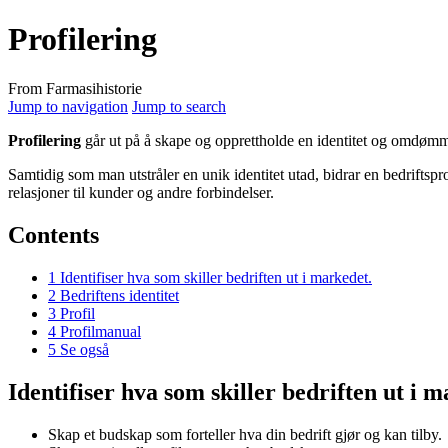
Profilering
From Farmasihistorie
Jump to navigation
Jump to search
Profilering
går ut på å skape og opprettholde en identitet og omdømme a
Samtidig som man utstråler en unik identitet utad, bidrar en bedriftsprofil
relasjoner til kunder og andre forbindelser.
Contents
1
Identifiser hva som skiller bedriften ut i markedet.
2
Bedriftens identitet
3
Profil
4
Profilmanual
5
Se også
Identifiser hva som skiller bedriften ut i m
Skap et budskap som forteller hva din bedrift gjør og kan tilby.