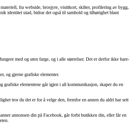
teriell, fra webside, brosjyre, visittkort, skilter, profilering av bygg,
ik identitet utad, bidrar det også til samhold og tilhørighet blant
ungere med og uten farge, og i alle størrelser. Det er derfor ikke bare-
er, og gjerne grafiske elementer.
og grafiske elementene går igjen i all kommunikasjon, skaper du en
ighet tror du det er for å velge den, fremfor en annen du aldri har sett
scanner annonsen din på Facebook, går forbi butikken din, eller får en
eten.