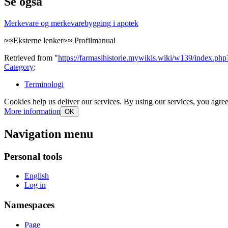
Se også
Merkevare og merkevarebygging i apotek
≈≈Eksterne lenker≈≈ Profilmanual
Retrieved from "
https://farmasihistorie.mywikis.wiki/w139/index.php
Category
:
Terminologi
Cookies help us deliver our services. By using our services, you agree
More information
OK
Navigation menu
Personal tools
English
Log in
Namespaces
Page