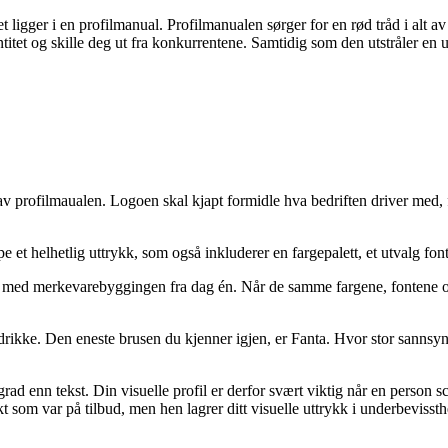
ligger i en profilmanual. Profilmanualen sørger for en rød tråd i alt av ma
ntitet og skille deg ut fra konkurrentene. Samtidig som den utstråler en un
av profilmaualen. Logoen skal kjapt formidle hva bedriften driver med, f
 et helhetlig uttrykk, som også inkluderer en fargepalett, et utvalg font
tarte med merkevarebyggingen fra dag én. Når de samme fargene, fontene 
 drikke. Den eneste brusen du kjenner igjen, er Fanta. Hvor stor sannsynl
rad enn tekst. Din visuelle profil er derfor svært viktig når en person 
 som var på tilbud, men hen lagrer ditt visuelle uttrykk i underbevissth