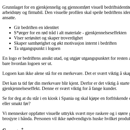
Grunnlaget for en gjenkjennelig og gjennomført visuell bedriftsidentitet 
arbeidstøy og firmabil. Den visuelle profilen skal speile bedriftens ide
ansatte.
Gir bedriften en identitet
S*ørger for en rød tråd i alt materiale - gjenkjennelseseffekten
Viser seriøsitet og skaper troverdighet
Skaper samhørighet og økt motivasjon internt i bedriften
Ta utgangspunkt i logoen
En logo er bedriftens ansikt utad, og utgjør utgangspunktet for resten 
bare hvordan logoen ser ut.
Logoen kan ikke alene stå for en merkevare. Det er svært viktig å skape
Det kan ta tid før din merkevare blir kjent. Derfor er det viktig å s
gjenkjennelseseffekt. Denne er svært viktig for å fange kunder.
Se for deg at du står i en kiosk i Spania og skal kjøpe en forfriskende
eller smakt før?
Vi mennesker oppfatter visuelle uttrykk svært mye raskere og i større g
brosjyre i hånda. Personen vil ikke nødvendigvis huske hvilket produkt