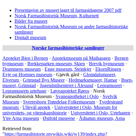
Presentasjon av museet laget til farmasidagene 2007 pdf
Norsk Farmasihistorisk Museum, Kulturnett
Bilder fra museet
Norsk Farmasihistorisk Museum og andre farmasihistoriske
samlinger
Digitalt museum
Norske farmasihistoriske samlinger
Apoteket Bien i Bergen
·
Apotekmuseum på Maihaugen
·
Bergen
bymuseum
·
Brekkeparken museum, Skien
·
Brevik bymuseum
·
Drammens museum
·
Egge museum, Steinkjer
·
EkornRingen
·
Evje og Hornnes museum
· Gjøvik gård ·
Glomdalsmuseet,
Elverum
·
Grimstad Bys Museer
·
Hedmarksmuseet, Hamar
·
Ibsen-
museet, Grimstad
·
Jugendstilsenteret i Ålesund
·
Lepramuseet
·
Lepramuseets urtehage
·
Løveapoteket Røros
·
Norsk
Farmasihistorisk Museum
·
Svaneapotheket i Oslo
·
Svelvik
Museum
·
Sverresborg Trøndelag Folkemuseum
·
Tvedestrand
museum
·
Ullevål apotek
·
Universitetet i Oslo, Museum for
universitets- og vitenskapshistorie
·
Universitetet i Oslo, Urtehagen
·
Ytre Arna museum
·
Østfold museene
·
Ådnatun museum, Arna
Retrieved from
"
https://farmasihistorie.mywikis.wiki/w139/index.php?