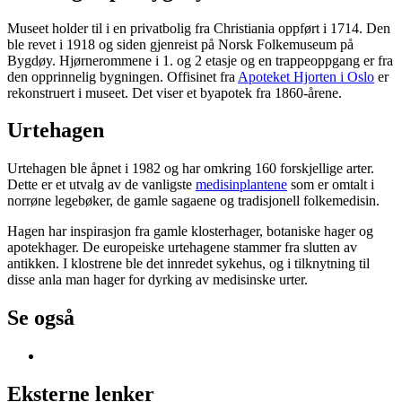
Museet holder til i en privatbolig fra Christiania oppført i 1714. Den
ble revet i 1918 og siden gjenreist på Norsk Folkemuseum på
Bygdøy. Hjørnerommene i 1. og 2 etasje og en trappeoppgang er fra
den opprinnelig bygningen. Offisinet fra
Apoteket Hjorten i Oslo
er
rekonstruert i museet. Det viser et byapotek fra 1860-årene.
Urtehagen
Urtehagen ble åpnet i 1982 og har omkring 160 forskjellige arter.
Dette er et utvalg av de vanligste
medisinplantene
som er omtalt i
norrøne legebøker, de gamle sagaene og tradisjonell folkemedisin.
Hagen har inspirasjon fra gamle klosterhager, botaniske hager og
apotekhager. De europeiske urtehagene stammer fra slutten av
antikken. I klostrene ble det innredet sykehus, og i tilknytning til
disse anla man hager for dyrking av medisinske urter.
Se også
Eksterne lenker