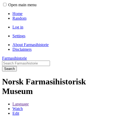
Open main menu
Home
Random
Log in
Settings
About Farmasihistorie
Disclaimers
Farmasihistorie
Search
Norsk Farmasihistorisk
Museum
Language
Watch
Edit